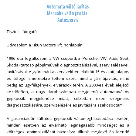
Automata váltó javítás
Manuális váltó javítás
Autószerviz
Tisztelt Látogató!
Üdvözölöm a Tikun Motors Kft. honlapján!
1996 óta foglalkozom a VW csoportba (Porsche, VW, Audi, Seat,
Skoda) tartozó gépjárművek
diagnosztizálásával, szervizelésével,
javításával. A gyári márkaszervizekben eltöltött 15 év alatt, alapos
és átfogó ismeretekre tettem szert, mind a járműjavítás, mind
pedig az ügyféligények, elvárások terén. A 2000­-es évek elejétől
kezdődően, a nagy darabszámban megjelenő automataváltós
gépkocsik megjelenése miatt, célzottan ezen szegmens
diagnosztizálására, szervizelésére és javítására szakosodtam.
A garanciaidőn túlfutott gépkocsik váltómeghibásodása esetén,
minden esetben az elvárható
legmagasabb minőséget és a
költségek optimalizálását biztosítva állunk meglevő és leendő