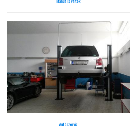
Manuális váltók
Autószerviz